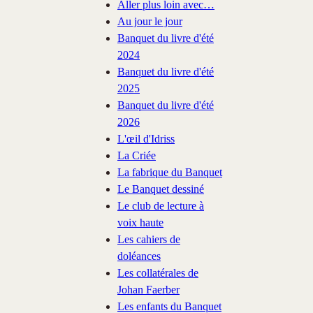
Aller plus loin avec…
Au jour le jour
Banquet du livre d'été
2024
Banquet du livre d'été
2025
Banquet du livre d'été
2026
L'œil d'Idriss
La Criée
La fabrique du Banquet
Le Banquet dessiné
Le club de lecture à
voix haute
Les cahiers de
doléances
Les collatérales de
Johan Faerber
Les enfants du Banquet